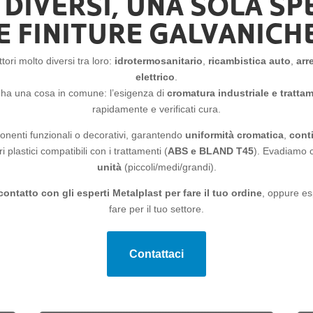
 DIVERSI, UNA SOLA SPE
 FINITURE GALVANICHE
ori molto diversi tra loro:
idrotermosanitario
,
ricambistica auto
,
arr
elettrico
.
i ha una cosa in comune: l’esigenza di
cromatura industriale e trattam
rapidamente e verificati cura.
onenti funzionali o decorativi, garantendo
uniformità cromatica
,
conti
 plastici compatibili con i trattamenti (
ABS e BLAND T45
). Evadiamo 
unità
(piccoli/medi/grandi).
 contatto con gli esperti Metalplast
per fare il tuo ordine
, oppure es
fare per il tuo settore.
Contattaci