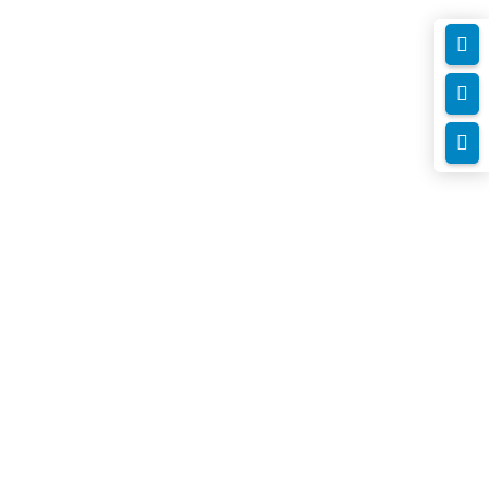


