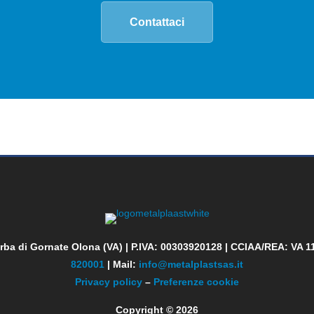
Contattaci
orba di Gornate Olona (VA)
| P.IVA: 00303920128 |
CCIAA/REA: VA 11
820001
| Mail:
info@metalplastsas.it
Privacy policy
–
Preferenze cookie
Copyright © 2026