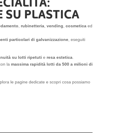
CIALITÀ:
 SU PLASTICA
edamento
,
rubinetteria
,
vending
,
cosmetica
ed
enti particolari di galvanizzazione
, eseguiti
nuità su lotti ripetuti
e
resa estetica
.
con la
massima rapidità lotti da 500 a milioni di
plora le pagine dedicate e scopri cosa possiamo